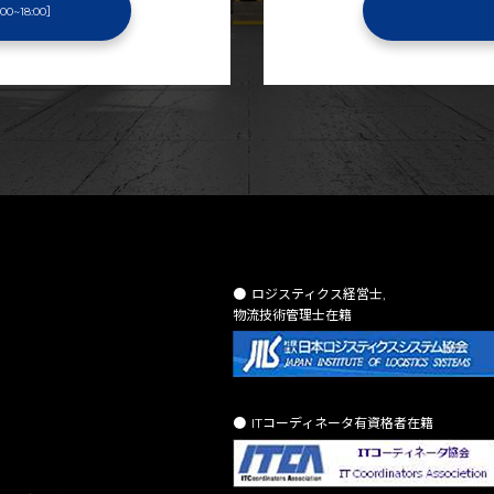
00~18:00］
ロジスティクス経営士,
物流技術管理士在籍
ITコーディネータ有資格者在籍