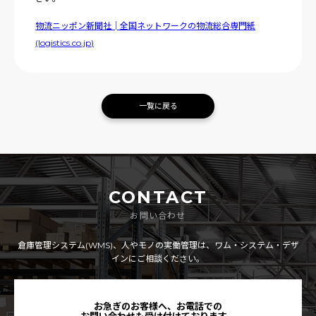
物流ニッポン新聞社│全国ネットワークの物流総合専門紙
(logistics.co.jp)
一覧に戻る
CONTACT
お問い合わせ
倉庫管理システム(WMS)、人やモノの実働管理は、ワム・システム・デザ
インにご相談ください。
お急ぎのお客様へ、お電話での
お問い合わせも受け付けております。