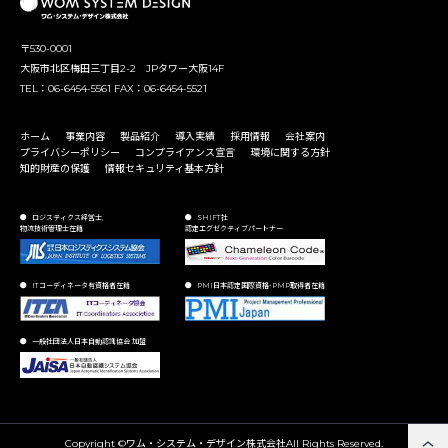
〒530-0001
大阪市北区梅田三丁目2-2 JPタワー大阪14F
TEL：06-6454-5561 FAX：06-6454-5521
ホーム
事業内容
製品紹介
導入実績
採用情報
会社案内
プライバシーポリシー
コンプライアンス宣言
環境に関する方針
知的財産の保護
情報セキュリティ基本方針
ロジスティクス経営士,
SHIFT社
物流技術管理士在籍
認定エグゼクティブパートナー
ITコーディネータ有資格者在籍
PMI日本認定国際資格-PMP取得者在籍
一般社団法人日本自動認識協会 加盟
Copyright ©ワム・システム・デザイン株式会社All Rights Reserved.