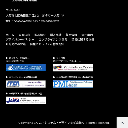
〒530-0001
大阪市北区梅田三丁目2-2 JPタワー大阪14F
TEL：06-6454-5561 FAX：06-6454-5521
ホーム
事業内容
製品紹介
導入実績
採用情報
会社案内
プライバシーポリシー
コンプライアンス宣言
環境に関する方針
知的財産の保護
情報セキュリティ基本方針
ロジスティクス経営士,
SHIFT社
物流技術管理士在籍
認定エグゼクティブパートナー
ITコーディネータ有資格者在籍
PMI日本認定国際資格-PMP取得者在籍
一般社団法人日本自動認識協会 加盟
Copyright ©ワム・システム・デザイン株式会社All Rights Reserved.